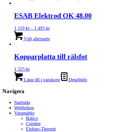
ESAB Elektrod OK 48.00
Prisintervall:
1 119
kr
–
1 495
kr
1
Den
119 kr
här
Välj alternativ
till
produkten
1
har
495 kr
flera
Kopparplatta till rälsfot
varianter.
De
1 325
kr
olika
alternativen
Lägg till i varukorg
Detaljinfo
kan
väljas
Navigera
på
produktsidan
Startsida
Webbshop
Varumärke
Bahco
Cembre
Elektro-Thermit