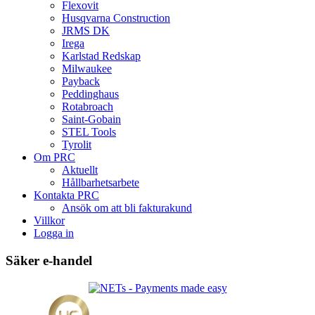
Flexovit
Husqvarna Construction
JRMS DK
Irega
Karlstad Redskap
Milwaukee
Payback
Peddinghaus
Rotabroach
Saint-Gobain
STEL Tools
Tyrolit
Om PRC
Aktuellt
Hållbarhetsarbete
Kontakta PRC
Ansök om att bli fakturakund
Villkor
Logga in
Säker e-handel