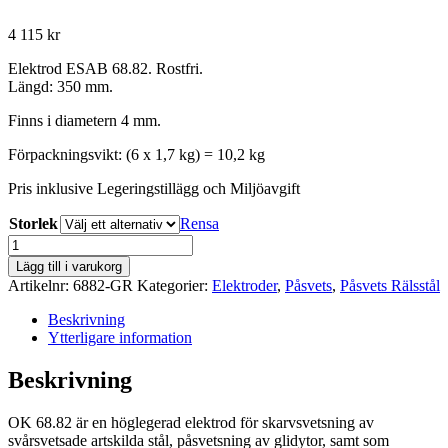
4 115
kr
Elektrod ESAB 68.82. Rostfri.
Längd: 350 mm.
Finns i diametern 4 mm.
Förpackningsvikt: (6 x 1,7 kg) = 10,2 kg
Pris inklusive Legeringstillägg och Miljöavgift
Storlek
Rensa
Esab
Elektrod
Lägg till i varukorg
OK
Artikelnr:
6882-GR
Kategorier:
Elektroder
,
Påsvets
,
Påsvets Rälsstål
68.82
Rostfri
Beskrivning
mängd
Ytterligare information
Beskrivning
OK 68.82 är en höglegerad elektrod för skarvsvetsning av
svårsvetsade artskilda stål, påsvetsning av glidytor, samt som