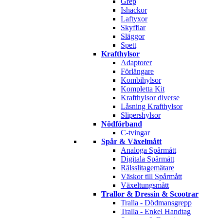
Grep
Ishackor
Laftyxor
Skyfflar
Släggor
Spett
Krafthylsor
Adaptorer
Förlängare
Kombihylsor
Kompletta Kit
Krafthylsor diverse
Låsning Krafthylsor
Slipershylsor
Nödförband
C-tvingar
Spår & Växelmått
Analoga Spårmått
Digitala Spårmått
Rälsslitagemätare
Väskor till Spårmått
Växeltungsmått
Trallor & Dressin & Scootrar
Tralla - Dödmansgrepp
Tralla - Enkel Handtag