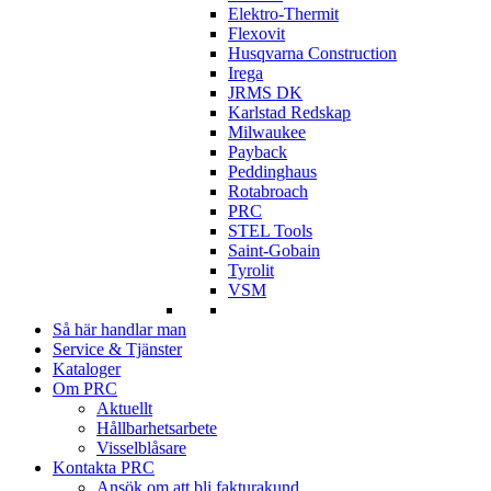
Elektro-Thermit
Flexovit
Husqvarna Construction
Irega
JRMS DK
Karlstad Redskap
Milwaukee
Payback
Peddinghaus
Rotabroach
PRC
STEL Tools
Saint-Gobain
Tyrolit
VSM
Så här handlar man
Service & Tjänster
Kataloger
Om PRC
Aktuellt
Hållbarhetsarbete
Visselblåsare
Kontakta PRC
Ansök om att bli fakturakund