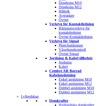
Dragkona M10
Dragkona M12
Håltolk
Avgradare
Övrigt
Verktyg för Kontaktledning
Riktningsverktyg för
kontaktledning
Övrigt Kontaktledning
Verktyg för Signal
Plunchutdragare
Växeltungkontroll
Övrigt Signal
Jordning & Kabel tillbehör
Jordning
Kabel
Cembre AR Borrad
Kabelanslutning
Enkel anslutning M10
Enkel anslutning M12
Dubbel anslutning M10
Dubbel anslutning M12
Lyftredskap
Domkrafter
Hydrauliska domkrafter