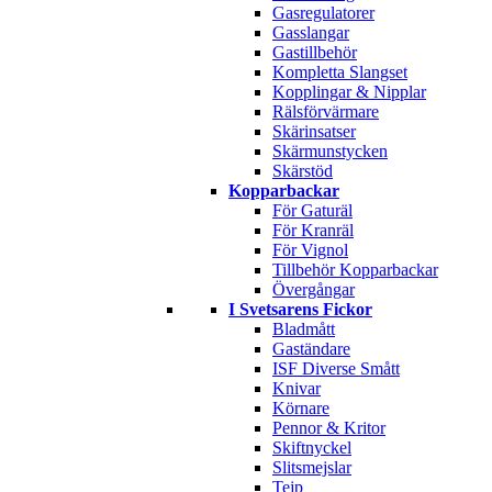
Gasregulatorer
Gasslangar
Gastillbehör
Kompletta Slangset
Kopplingar & Nipplar
Rälsförvärmare
Skärinsatser
Skärmunstycken
Skärstöd
Kopparbackar
För Gaturäl
För Kranräl
För Vignol
Tillbehör Kopparbackar
Övergångar
I Svetsarens Fickor
Bladmått
Gaständare
ISF Diverse Smått
Knivar
Körnare
Pennor & Kritor
Skiftnyckel
Slitsmejslar
Tejp