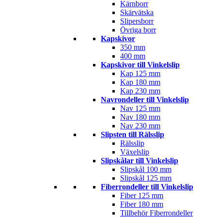
Kärnborr
Skärvätska
Slipersborr
Övriga borr
Kapskivor
350 mm
400 mm
Kapskivor till Vinkelslip
Kap 125 mm
Kap 180 mm
Kap 230 mm
Navrondeller till Vinkelslip
Nav 125 mm
Nav 180 mm
Nav 230 mm
Slipsten till Rälsslip
Rälsslip
Växelslip
Slipskålar till Vinkelslip
Slipskål 100 mm
Slipskål 125 mm
Fiberrondeller till Vinkelslip
Fiber 125 mm
Fiber 180 mm
Tillbehör Fiberrondeller