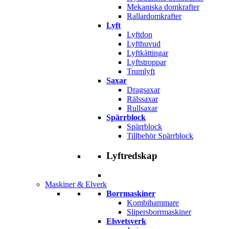
Mekaniska domkrafter
Rallardomkrafter
Lyft
Lyftdon
Lyfthuvud
Lyftkättingar
Lyftstroppar
Trumlyft
Saxar
Dragsaxar
Rälssaxar
Rullsaxar
Spärrblock
Spärrblock
Tillbehör Spärrblock
Lyftredskap
Maskiner & Elverk
Borrmaskiner
Kombihammare
Slipersborrmaskiner
Elsvetsverk