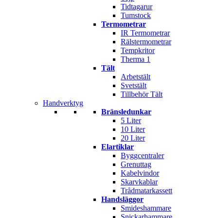
Tidtagarur
Tumstock
Termometrar
IR Termometrar
Rälstermometrar
Tempkritor
Therma 1
Tält
Arbetstält
Svetstält
Tillbehör Tält
Handverktyg
Bränsledunkar
5 Liter
10 Liter
20 Liter
Elartiklar
Byggcentraler
Grenuttag
Kabelvindor
Skarvkablar
Trådmatarkassett
Handsläggor
Smideshammare
Snickarhammare