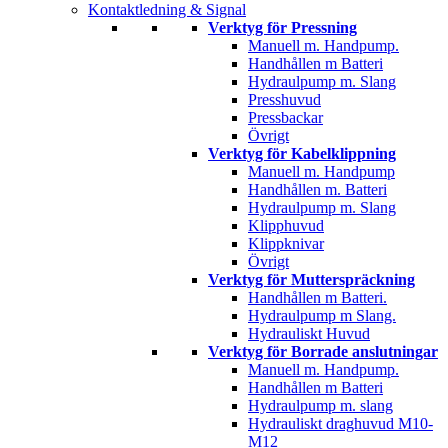
Kontaktledning & Signal
Verktyg för Pressning
Manuell m. Handpump.
Handhållen m Batteri
Hydraulpump m. Slang
Presshuvud
Pressbackar
Övrigt
Verktyg för Kabelklippning
Manuell m. Handpump
Handhållen m. Batteri
Hydraulpump m. Slang
Klipphuvud
Klippknivar
Övrigt
Verktyg för Mutterspräckning
Handhållen m Batteri.
Hydraulpump m Slang.
Hydrauliskt Huvud
Verktyg för Borrade anslutningar
Manuell m. Handpump.
Handhållen m Batteri
Hydraulpump m. slang
Hydrauliskt draghuvud M10-
M12