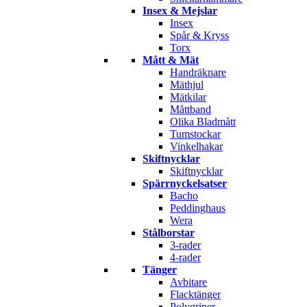
Insex & Mejslar
Insex
Spår & Kryss
Torx
Mått & Mät
Handräknare
Mäthjul
Mätkilar
Måttband
Olika Bladmått
Tumstockar
Vinkelhakar
Skiftnycklar
Skiftnycklar
Spärrnyckelsatser
Bacho
Peddinghaus
Wera
Stålborstar
3-rader
4-rader
Tänger
Avbitare
Flacktänger
Polygriper