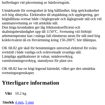
buffertlager vid påsvetsning av hårdsvetsgods.
Utmärkande för svetsgodset är hög hållfasthet, hög spricksäkerhet
och hög slitstyrka. Elektroden tål utspädning och upplegering, ger
höghållfasta svetsar både i höglegerade och låglegerade stål och vid
sammansvetsning av vitt artskilda stål.
Den höga kromhalten ger låg friktionskoefficient och
skalningsbeständighet upp till 1150°C. Svetsning vid förhöjd
arbetstemperatur kan i många fall elimineras utom för stål med hög
kolekvivalent då en förvärmning kring 150-200°C bör tillämpas.
OK 68.82 gör skäl för benämningen universal elektrod för svåra
svetsfall i både vanliga och svårsvetsade ovanliga stål.
Lämpliga applikationer är valsar, smidesverktyg,
varmformningsverktyg, stansdynor för plast osv.
OK 68.82 har en högt legerad kärntråd, vilket ger den utmärkta
svetsningsegenskaper.
Ytterligare information
Vikt
10.2 kg
Storlek
4 mm
,
5 mm