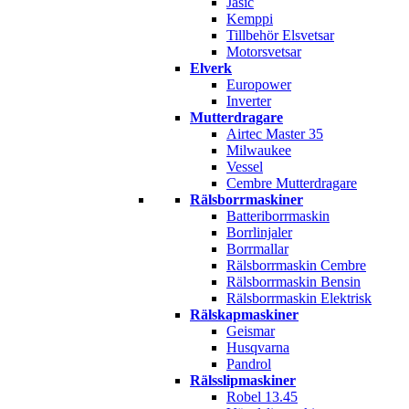
Jasic
Kemppi
Tillbehör Elsvetsar
Motorsvetsar
Elverk
Europower
Inverter
Mutterdragare
Airtec Master 35
Milwaukee
Vessel
Cembre Mutterdragare
Rälsborrmaskiner
Batteriborrmaskin
Borrlinjaler
Borrmallar
Rälsborrmaskin Cembre
Rälsborrmaskin Bensin
Rälsborrmaskin Elektrisk
Rälskapmaskiner
Geismar
Husqvarna
Pandrol
Rälsslipmaskiner
Robel 13.45