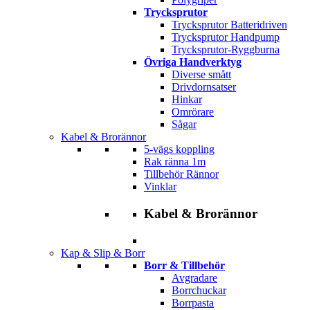
Trycksprutor
Trycksprutor Batteridriven
Trycksprutor Handpump
Trycksprutor-Ryggburna
Övriga Handverktyg
Diverse smått
Drivdornsatser
Hinkar
Omrörare
Sågar
Kabel & Brorännor
5-vägs koppling
Rak ränna 1m
Tillbehör Rännor
Vinklar
Kabel & Brorännor
Kap & Slip & Borr
Borr & Tillbehör
Avgradare
Borrchuckar
Borrpasta