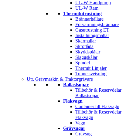
UL-W Handpump
UL-W Ram
Thermitutrustning
Brännarhållare
Förvärmningsbrännare
Gasutrustning ET
Inställningsmallar
Skärmallar
Skrotlåda
Skyddsplåtar
Slaggskålar
Spindel
Thermit Linjaler
Tunnelsvetsning
Utr. Grävmaskin & Traktorgrävare
Ballastsopar
Tillbehör & Reservdelar
Ballastsopar
Flakvagn
Container till Flakvagn
Tillbehör & Reservdelar
Flakvagn
Vagn
Grävsugar
Grävsug