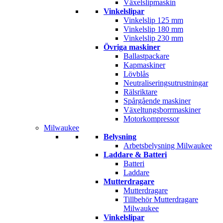
Växelslipmaskin
Vinkelslipar
Vinkelslip 125 mm
Vinkelslip 180 mm
Vinkelslip 230 mm
Övriga maskiner
Ballastpackare
Kapmaskiner
Lövblås
Neutraliseringsutrustningar
Rälsriktare
Spårgående maskiner
Växeltungsborrmaskiner
Motorkompressor
Milwaukee
Belysning
Arbetsbelysning Milwaukee
Laddare & Batteri
Batteri
Laddare
Mutterdragare
Mutterdragare
Tillbehör Mutterdragare
Milwaukee
Vinkelslipar