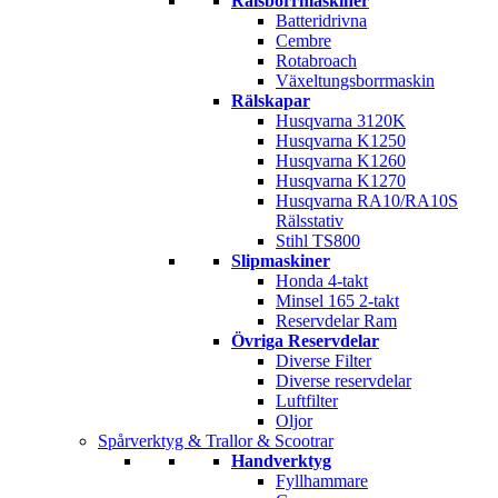
Rälsborrmaskiner
Batteridrivna
Cembre
Rotabroach
Växeltungsborrmaskin
Rälskapar
Husqvarna 3120K
Husqvarna K1250
Husqvarna K1260
Husqvarna K1270
Husqvarna RA10/RA10S
Rälsstativ
Stihl TS800
Slipmaskiner
Honda 4-takt
Minsel 165 2-takt
Reservdelar Ram
Övriga Reservdelar
Diverse Filter
Diverse reservdelar
Luftfilter
Oljor
Spårverktyg & Trallor & Scootrar
Handverktyg
Fyllhammare