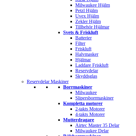
Milwaukee Hjälm
Petzl Hjälm
Uvex Hjälm
Zekler Hjälm
Tillbehör Hjälmar
Svets & Friskluft
Batterier
Filter
Friskluft
Halvmasker
Hjälmar
Laddare Friskluft
Reservdelar
Skyddsglas
Reservdelar Maskiner
Borrmaskiner
Milwaukee
Slipersborrmaskiner
Kompletta motorer
2-takts Motorer
4-takts Motorer
Mutterdragare
Airtec Master 35 Delar
Milwaukee Delar