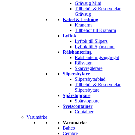
Grävsug Mini
Tillbehör & Reservdelar
Grävsug
Kabel & Ledning
Kranarm
Tillbehör till Kranarm
Lyftok
Lyftok till Slipers
Lyftok till Spårspann
Rälshantering
Rälshanteringsaggregat
Rälsvagn
Skarvreglerare
Slipersbytare
Slipersbytarblad
Tillbehör & Reservdelar
Slipersbytare
Spårstoppare
Spårstoppare
Svetscontainer
Container
Varumärke
Varumärke
Bahco
Cembre