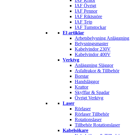
IAF Kritor
IAF Övrigt
IAF Pennor
IAF Riktsnöre
IAF Tejp
IAF Tumstockar
El artiklar
Arbetsbelysning Anläggning
Belysningsmaster
Kabelvindor 230V
Kabelvindor 400V
Verktyg
Anläggning Släggor
Asfaltrakor & Tillbehör
Borstar
Handsläggor
Krattor
Skyfflar & Spadar
Övrigt Verktyg
Laser
Rörlaser
Rörlaser Tillbehör
Rotationslaser
Tillbehör Rotationslaser
Kabelsökare