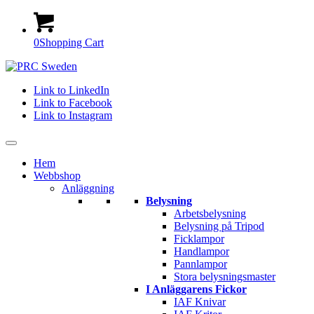
0
Shopping Cart
Link to LinkedIn
Link to Facebook
Link to Instagram
Hem
Webbshop
Anläggning
Belysning
Arbetsbelysning
Belysning på Tripod
Ficklampor
Handlampor
Pannlampor
Stora belysningsmaster
I Anläggarens Fickor
IAF Knivar