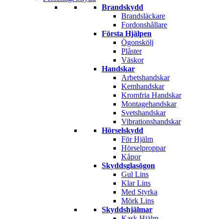
Brandskydd
Brandsläckare
Fordonshållare
Första Hjälpen
Ögonskölj
Plåster
Väskor
Handskar
Arbetshandskar
Kemhandskar
Kromfria Handskar
Montagehandskar
Svetshandskar
Vibrationshandskar
Hörselskydd
För Hjälm
Hörselproppar
Kåpor
Skyddsglasögon
Gul Lins
Klar Lins
Med Styrka
Mörk Lins
Skyddshjälmar
Kask Hjälm