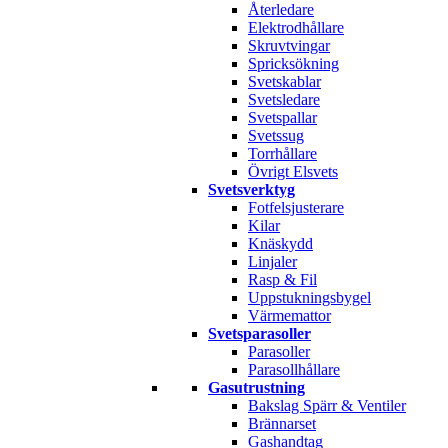
Återledare
Elektrodhållare
Skruvtvingar
Spricksökning
Svetskablar
Svetsledare
Svetspallar
Svetssug
Torrhållare
Övrigt Elsvets
Svetsverktyg
Fotfelsjusterare
Kilar
Knäskydd
Linjaler
Rasp & Fil
Uppstukningsbygel
Värmemattor
Svetsparasoller
Parasoller
Parasollhållare
Gasutrustning
Bakslag Spärr & Ventiler
Brännarset
Gashandtag