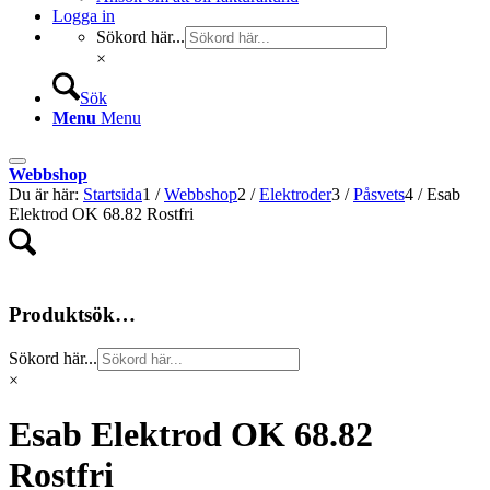
Logga in
Sökord här...
×
Sök
Menu
Menu
Webbshop
Du är här:
Startsida
1
/
Webbshop
2
/
Elektroder
3
/
Påsvets
4
/
Esab
Elektrod OK 68.82 Rostfri
Produktsök…
Sökord här...
×
Esab Elektrod OK 68.82
Rostfri