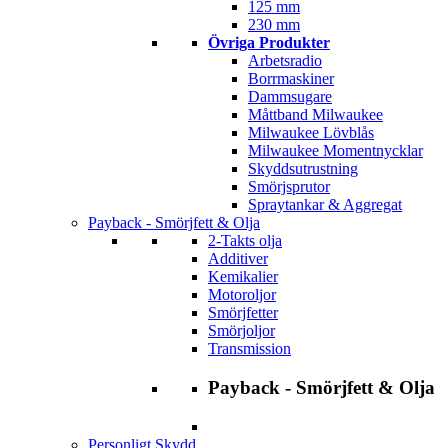
125 mm
230 mm
Övriga Produkter
Arbetsradio
Borrmaskiner
Dammsugare
Måttband Milwaukee
Milwaukee Lövblås
Milwaukee Momentnycklar
Skyddsutrustning
Smörjsprutor
Spraytankar & Aggregat
Payback - Smörjfett & Olja
2-Takts olja
Additiver
Kemikalier
Motoroljor
Smörjfetter
Smörjoljor
Transmission
Payback - Smörjfett & Olja
Personligt Skydd