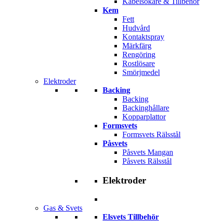
Kabelsökare & Tillbehör
Kem
Fett
Hudvård
Kontaktspray
Märkfärg
Rengöring
Rostlösare
Smörjmedel
Elektroder
Backing
Backing
Backinghållare
Kopparplattor
Formsvets
Formsvets Rälsstål
Påsvets
Påsvets Mangan
Påsvets Rälsstål
Elektroder
Gas & Svets
Elsvets Tillbehör