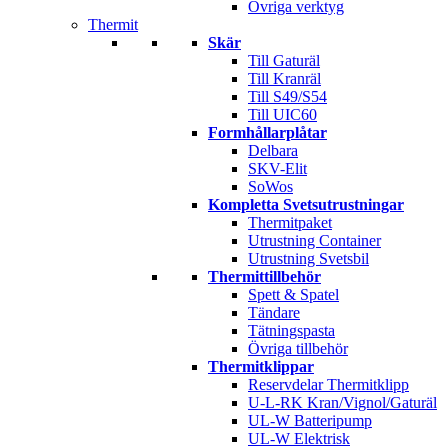
Övriga verktyg
Thermit
Skär
Till Gaturäl
Till Kranräl
Till S49/S54
Till UIC60
Formhållarplåtar
Delbara
SKV-Elit
SoWos
Kompletta Svetsutrustningar
Thermitpaket
Utrustning Container
Utrustning Svetsbil
Thermittillbehör
Spett & Spatel
Tändare
Tätningspasta
Övriga tillbehör
Thermitklippar
Reservdelar Thermitklipp
U-L-RK Kran/Vignol/Gaturäl
UL-W Batteripump
UL-W Elektrisk