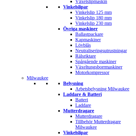
Växelslipmaskin
Vinkelslipar
Vinkelslip 125 mm
Vinkelslip 180 mm
Vinkelslip 230 mm
Övriga maskiner
Ballastpackare
Kapmaskiner
Lövblås
Neutraliseringsutrustningar
Rälsriktare
Spårgående maskiner
Växeltungsborrmaskiner
Motorkompressor
Milwaukee
Belysning
Arbetsbelysning Milwaukee
Laddare & Batteri
Batteri
Laddare
Mutterdragare
Mutterdragare
Tillbehör Mutterdragare
Milwaukee
Vinkelslipar