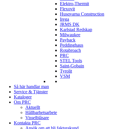
Elektro-Thermit
Flexovit
Husqvarna Construction
Irega
JRMS DK
Karlstad Redskap
Milwaukee
Payback
Peddinghaus
Rotabroach
PRC
STEL Tools
Saint-Gobain
Tyrolit
VSM
Så här handlar man
Service & Tjänster
Kataloger
Om PRC
Aktuellt
Hållbarhetsarbete
Visselblåsare
Kontakta PRC
Ansök om att bli fakturakund