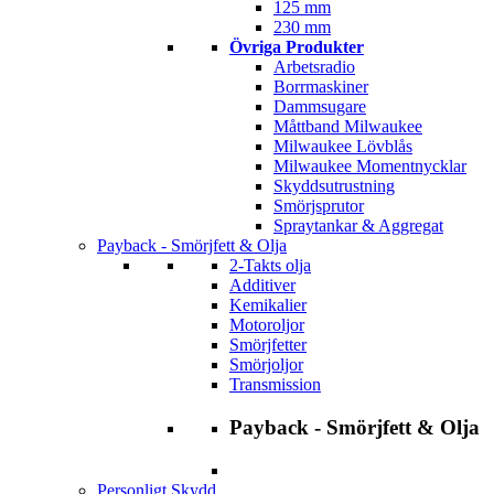
125 mm
230 mm
Övriga Produkter
Arbetsradio
Borrmaskiner
Dammsugare
Måttband Milwaukee
Milwaukee Lövblås
Milwaukee Momentnycklar
Skyddsutrustning
Smörjsprutor
Spraytankar & Aggregat
Payback - Smörjfett & Olja
2-Takts olja
Additiver
Kemikalier
Motoroljor
Smörjfetter
Smörjoljor
Transmission
Payback - Smörjfett & Olja
Personligt Skydd