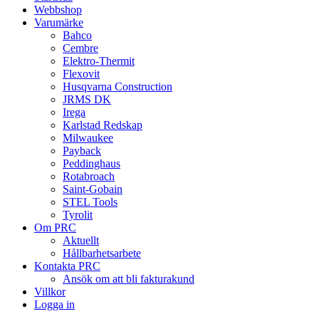
Webbshop
Varumärke
Bahco
Cembre
Elektro-Thermit
Flexovit
Husqvarna Construction
JRMS DK
Irega
Karlstad Redskap
Milwaukee
Payback
Peddinghaus
Rotabroach
Saint-Gobain
STEL Tools
Tyrolit
Om PRC
Aktuellt
Hållbarhetsarbete
Kontakta PRC
Ansök om att bli fakturakund
Villkor
Logga in