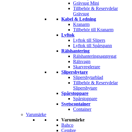
Grävsug Mini
Tillbehör & Reservdelar
Grävsug
Kabel & Ledning
Kranarm
Tillbehör till Kranarm
Lyftok
Lyftok till Slipers
Lyftok till Spårspann
Rälshantering
Rälshanteringsaggregat
Rälsvagn
Skarvreglerare
Slipersbytare
Slipersbytarblad
Tillbehör & Reservdelar
Slipersbytare
Spårstoppare
Spårstoppare
Svetscontainer
Container
Varumärke
Varumärke
Bahco
Cembre