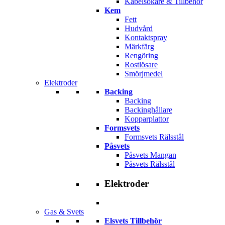
Kabelsökare & Tillbehör
Kem
Fett
Hudvård
Kontaktspray
Märkfärg
Rengöring
Rostlösare
Smörjmedel
Elektroder
Backing
Backing
Backinghållare
Kopparplattor
Formsvets
Formsvets Rälsstål
Påsvets
Påsvets Mangan
Påsvets Rälsstål
Elektroder
Gas & Svets
Elsvets Tillbehör