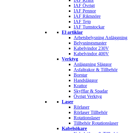
IAF Kritor
IAF Övrigt
IAF Pennor
IAF Riktsnöre
IAF Tejp
IAF Tumstockar
El artiklar
Arbetsbelysning Anläggning
Belysningsmaster
Kabelvindor 230V
Kabelvindor 400V
Verktyg
Anläggning Släggor
Asfaltrakor & Tillbehör
Borstar
Handsläggor
Krattor
Skyfflar & Spadar
Övrigt Verktyg
Laser
Rörlaser
Rörlaser Tillbehör
Rotationslaser
Tillbehör Rotationslaser
Kabelsökare