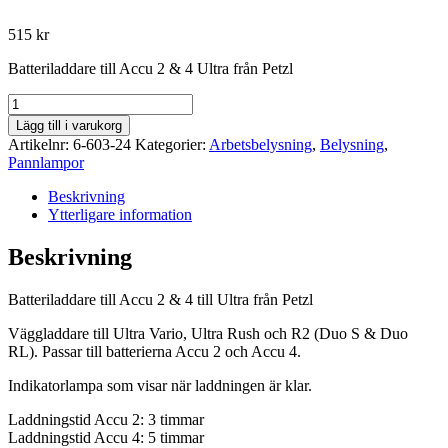
515
kr
Batteriladdare till Accu 2 & 4 Ultra från Petzl
Petzl
Batteriladdare
Lägg till i varukorg
till
Artikelnr:
6-603-24
Kategorier:
Arbetsbelysning
,
Belysning
,
Accu
Pannlampor
2
&
Beskrivning
4
Ytterligare information
&
Duo
Beskrivning
S
mängd
Batteriladdare till Accu 2 & 4 till Ultra från Petzl
Väggladdare till Ultra Vario, Ultra Rush och R2 (Duo S & Duo
RL). Passar till batterierna Accu 2 och Accu 4.
Indikatorlampa som visar när laddningen är klar.
Laddningstid Accu 2: 3 timmar
Laddningstid Accu 4: 5 timmar