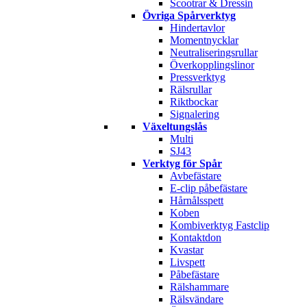
Scootrar & Dressin
Övriga Spårverktyg
Hindertavlor
Momentnycklar
Neutraliseringsrullar
Överkopplingslinor
Pressverktyg
Rälsrullar
Riktbockar
Signalering
Växeltungslås
Multi
SJ43
Verktyg för Spår
Avbefästare
E-clip påbefästare
Hårnålsspett
Koben
Kombiverktyg Fastclip
Kontaktdon
Kvastar
Livspett
Påbefästare
Rälshammare
Rälsvändare