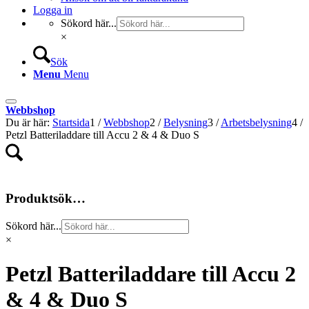
Logga in
Sökord här...
×
Sök
Menu
Menu
Webbshop
Du är här:
Startsida
1
/
Webbshop
2
/
Belysning
3
/
Arbetsbelysning
4
/
Petzl Batteriladdare till Accu 2 & 4 & Duo S
Produktsök…
Sökord här...
×
Petzl Batteriladdare till Accu 2
& 4 & Duo S