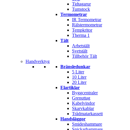
Tidtagarur
Tumstock
Termometrar
IR Termometrar
Rälstermometrar
Tempkritor
Therma 1
Tält
Arbetstält
Svetstält
Tillbehör Tält
Handverktyg
Bränsledunkar
5 Liter
10 Liter
20 Liter
Elartiklar
Byggcentraler
Grenuttag
Kabelvindor
Skarvkablar
Trådmatarkassett
Handsläggor
Smideshammare
Snickarhammare