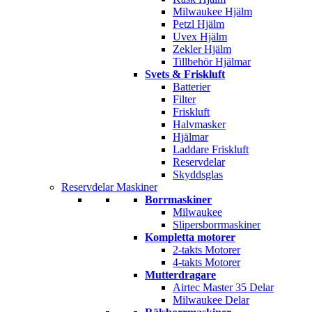
Milwaukee Hjälm
Petzl Hjälm
Uvex Hjälm
Zekler Hjälm
Tillbehör Hjälmar
Svets & Friskluft
Batterier
Filter
Friskluft
Halvmasker
Hjälmar
Laddare Friskluft
Reservdelar
Skyddsglas
Reservdelar Maskiner
Borrmaskiner
Milwaukee
Slipersborrmaskiner
Kompletta motorer
2-takts Motorer
4-takts Motorer
Mutterdragare
Airtec Master 35 Delar
Milwaukee Delar