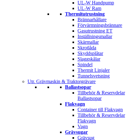
UL-W Handpump
UL-W Ram
Thermitutrustning
Brännarhållare
Förvärmningsbrännare
Gasutrustning ET
Inställningsmallar
Skärmallar
Skrotlåda
Skyddsplåtar
Slaggskålar
Spindel
Thermit Linjaler
Tunnelsvetsning
Utr. Grävmaskin & Traktorgrävare
Ballastsopar
Tillbehör & Reservdelar
Ballastsopar
Flakvagn
Container till Flakvagn
Tillbehör & Reservdelar
Flakvagn
Vagn
Grävsugar
Grävsug