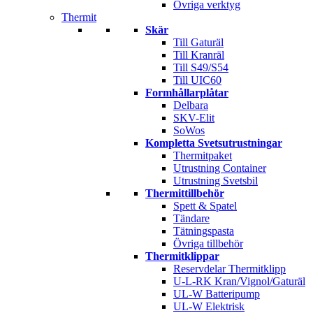
Övriga verktyg
Thermit
Skär
Till Gaturäl
Till Kranräl
Till S49/S54
Till UIC60
Formhållarplåtar
Delbara
SKV-Elit
SoWos
Kompletta Svetsutrustningar
Thermitpaket
Utrustning Container
Utrustning Svetsbil
Thermittillbehör
Spett & Spatel
Tändare
Tätningspasta
Övriga tillbehör
Thermitklippar
Reservdelar Thermitklipp
U-L-RK Kran/Vignol/Gaturäl
UL-W Batteripump
UL-W Elektrisk