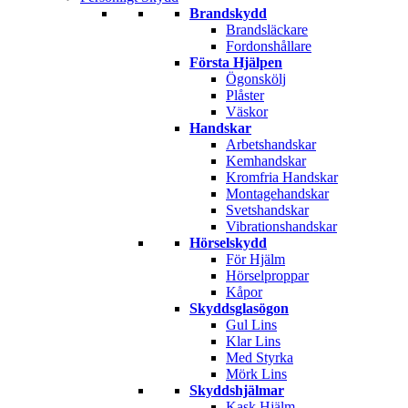
Brandskydd
Brandsläckare
Fordonshållare
Första Hjälpen
Ögonskölj
Plåster
Väskor
Handskar
Arbetshandskar
Kemhandskar
Kromfria Handskar
Montagehandskar
Svetshandskar
Vibrationshandskar
Hörselskydd
För Hjälm
Hörselproppar
Kåpor
Skyddsglasögon
Gul Lins
Klar Lins
Med Styrka
Mörk Lins
Skyddshjälmar
Kask Hjälm