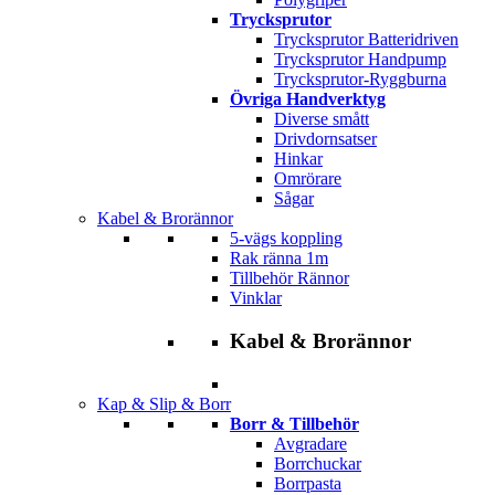
Trycksprutor
Trycksprutor Batteridriven
Trycksprutor Handpump
Trycksprutor-Ryggburna
Övriga Handverktyg
Diverse smått
Drivdornsatser
Hinkar
Omrörare
Sågar
Kabel & Brorännor
5-vägs koppling
Rak ränna 1m
Tillbehör Rännor
Vinklar
Kabel & Brorännor
Kap & Slip & Borr
Borr & Tillbehör
Avgradare
Borrchuckar
Borrpasta