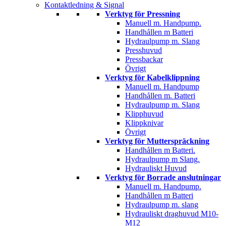
Kontaktledning & Signal
Verktyg för Pressning
Manuell m. Handpump.
Handhållen m Batteri
Hydraulpump m. Slang
Presshuvud
Pressbackar
Övrigt
Verktyg för Kabelklippning
Manuell m. Handpump
Handhållen m. Batteri
Hydraulpump m. Slang
Klipphuvud
Klippknivar
Övrigt
Verktyg för Mutterspräckning
Handhållen m Batteri.
Hydraulpump m Slang.
Hydrauliskt Huvud
Verktyg för Borrade anslutningar
Manuell m. Handpump.
Handhållen m Batteri
Hydraulpump m. slang
Hydrauliskt draghuvud M10-
M12