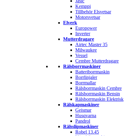
Jasic
Kemppi
Tillbehör Elsvetsar
Motorsvetsar
Elverk
Europower
Inverter
Mutterdragare
Airtec Master 35
Milwaukee
Vessel
Cembre Mutterdragare
Rälsborrmaskiner
Batteriborrmaskin
Borrlinjaler
Borrmallar
Rälsborrmaskin Cembre
Rälsborrmaskin Bensin
Rälsborrmaskin Elektrisk
Rälskapmaskiner
Geismar
Husqvarna
Pandrol
Rälsslipmaskiner
Robel 13.45