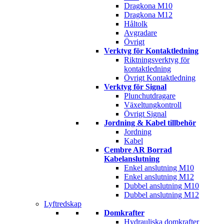
Dragkona M10
Dragkona M12
Håltolk
Avgradare
Övrigt
Verktyg för Kontaktledning
Riktningsverktyg för
kontaktledning
Övrigt Kontaktledning
Verktyg för Signal
Plunchutdragare
Växeltungkontroll
Övrigt Signal
Jordning & Kabel tillbehör
Jordning
Kabel
Cembre AR Borrad
Kabelanslutning
Enkel anslutning M10
Enkel anslutning M12
Dubbel anslutning M10
Dubbel anslutning M12
Lyftredskap
Domkrafter
Hydrauliska domkrafter