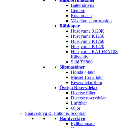
Rälsborrmaskiner
Batteridrivna
Cembre
Rotabroach
Växeltungsborrmaskin
Rälskapar
Husqvarna 3120K
Husqvarna K1250
Husqvarna K1260
Husqvarna K1270
Husqvarna RA10/RA10S
Rälsstativ
Stihl TS800
Slipmaskiner
Honda 4-takt
Minsel 165 2-takt
Reservdelar Ram
Övriga Reservdelar
Diverse Filter
Diverse reservdelar
Luftfilter
Oljor
Spårverktyg & Trallor & Scootrar
Handverktyg
Fyllhammare