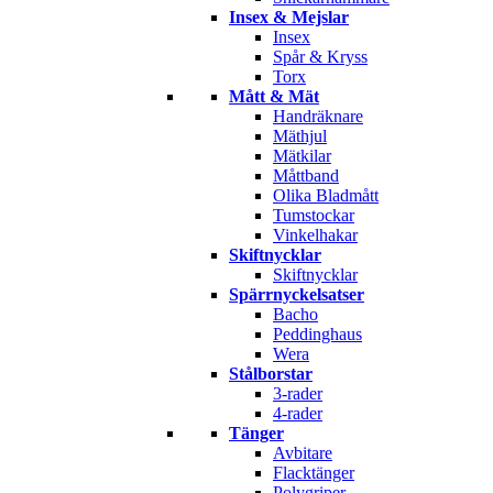
Insex & Mejslar
Insex
Spår & Kryss
Torx
Mått & Mät
Handräknare
Mäthjul
Mätkilar
Måttband
Olika Bladmått
Tumstockar
Vinkelhakar
Skiftnycklar
Skiftnycklar
Spärrnyckelsatser
Bacho
Peddinghaus
Wera
Stålborstar
3-rader
4-rader
Tänger
Avbitare
Flacktänger
Polygriper