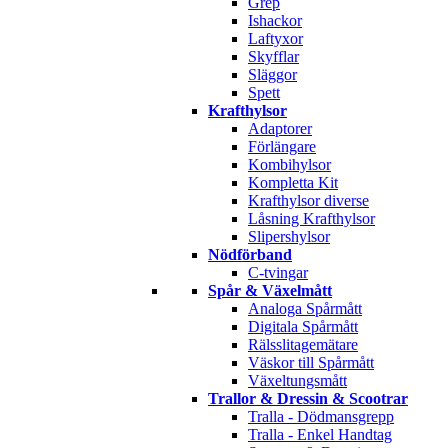
Grep
Ishackor
Laftyxor
Skyfflar
Släggor
Spett
Krafthylsor
Adaptorer
Förlängare
Kombihylsor
Kompletta Kit
Krafthylsor diverse
Låsning Krafthylsor
Slipershylsor
Nödförband
C-tvingar
Spår & Växelmått
Analoga Spårmått
Digitala Spårmått
Rälsslitagemätare
Väskor till Spårmått
Växeltungsmått
Trallor & Dressin & Scootrar
Tralla - Dödmansgrepp
Tralla - Enkel Handtag