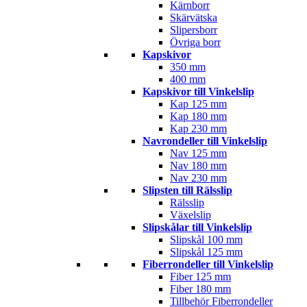
Kärnborr
Skärvätska
Slipersborr
Övriga borr
Kapskivor
350 mm
400 mm
Kapskivor till Vinkelslip
Kap 125 mm
Kap 180 mm
Kap 230 mm
Navrondeller till Vinkelslip
Nav 125 mm
Nav 180 mm
Nav 230 mm
Slipsten till Rälsslip
Rälsslip
Växelslip
Slipskålar till Vinkelslip
Slipskål 100 mm
Slipskål 125 mm
Fiberrondeller till Vinkelslip
Fiber 125 mm
Fiber 180 mm
Tillbehör Fiberrondeller