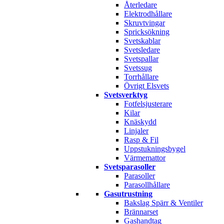
Återledare
Elektrodhållare
Skruvtvingar
Spricksökning
Svetskablar
Svetsledare
Svetspallar
Svetssug
Torrhållare
Övrigt Elsvets
Svetsverktyg
Fotfelsjusterare
Kilar
Knäskydd
Linjaler
Rasp & Fil
Uppstukningsbygel
Värmemattor
Svetsparasoller
Parasoller
Parasollhållare
Gasutrustning
Bakslag Spärr & Ventiler
Brännarset
Gashandtag