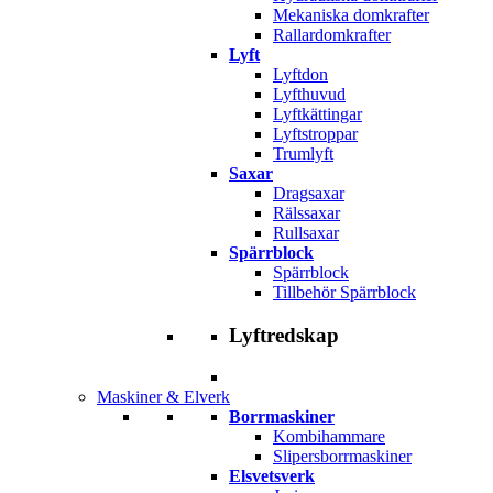
Mekaniska domkrafter
Rallardomkrafter
Lyft
Lyftdon
Lyfthuvud
Lyftkättingar
Lyftstroppar
Trumlyft
Saxar
Dragsaxar
Rälssaxar
Rullsaxar
Spärrblock
Spärrblock
Tillbehör Spärrblock
Lyftredskap
Maskiner & Elverk
Borrmaskiner
Kombihammare
Slipersborrmaskiner
Elsvetsverk