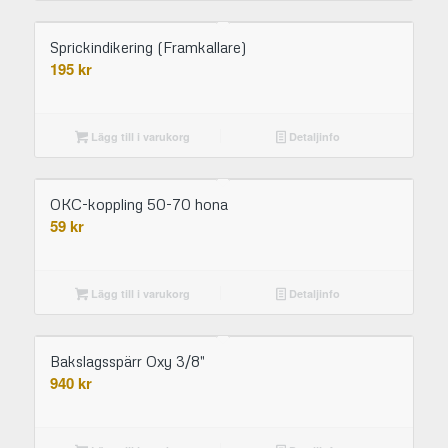
Sprickindikering (Framkallare)
195
kr
Lägg till i varukorg
Detaljinfo
OKC-koppling 50-70 hona
59
kr
Lägg till i varukorg
Detaljinfo
Bakslagsspärr Oxy 3/8″
940
kr