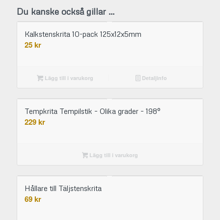
Du kanske också gillar …
Kalkstenskrita 10-pack 125x12x5mm
25
kr
Lägg till i varukorg
Detaljinfo
Tempkrita Tempilstik – Olika grader – 198°
229
kr
Lägg till i varukorg
Hållare till Täljstenskrita
69
kr