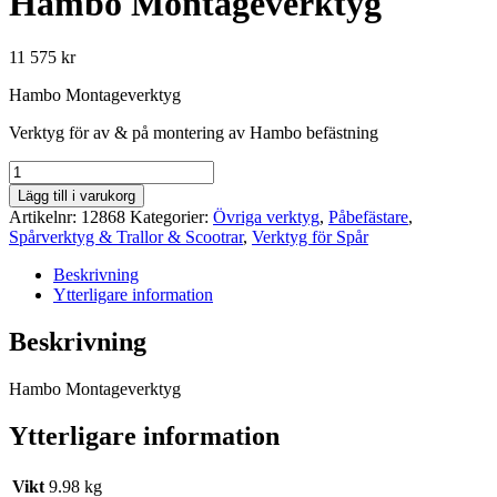
Hambo Montageverktyg
11 575
kr
Hambo Montageverktyg
Verktyg för av & på montering av Hambo befästning
Hambo
Montageverktyg
Lägg till i varukorg
mängd
Artikelnr:
12868
Kategorier:
Övriga verktyg
,
Påbefästare
,
Spårverktyg & Trallor & Scootrar
,
Verktyg för Spår
Beskrivning
Ytterligare information
Beskrivning
Hambo Montageverktyg
Ytterligare information
Vikt
9.98 kg