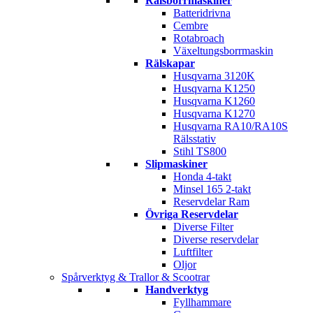
Rälsborrmaskiner
Batteridrivna
Cembre
Rotabroach
Växeltungsborrmaskin
Rälskapar
Husqvarna 3120K
Husqvarna K1250
Husqvarna K1260
Husqvarna K1270
Husqvarna RA10/RA10S
Rälsstativ
Stihl TS800
Slipmaskiner
Honda 4-takt
Minsel 165 2-takt
Reservdelar Ram
Övriga Reservdelar
Diverse Filter
Diverse reservdelar
Luftfilter
Oljor
Spårverktyg & Trallor & Scootrar
Handverktyg
Fyllhammare