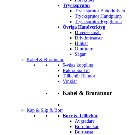
Trycksprutor
Trycksprutor Batteridriven
Trycksprutor Handpump
Trycksprutor-Ryggburna
Övriga Handverktyg
Diverse smått
Drivdornsatser
Hinkar
Omrörare
Sågar
Kabel & Brorännor
5-vägs koppling
Rak ränna 1m
Tillbehör Rännor
Vinklar
Kabel & Brorännor
Kap & Slip & Borr
Borr & Tillbehör
Avgradare
Borrchuckar
Borrpasta