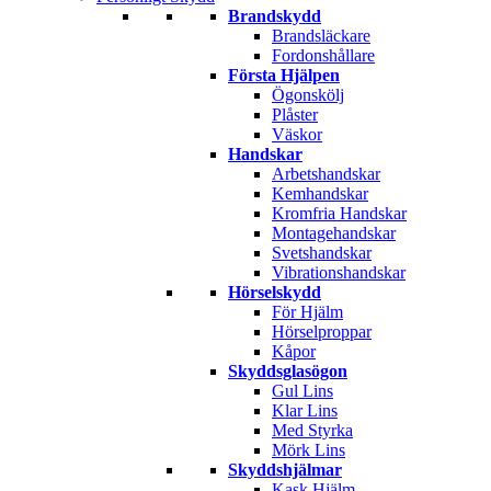
Brandskydd
Brandsläckare
Fordonshållare
Första Hjälpen
Ögonskölj
Plåster
Väskor
Handskar
Arbetshandskar
Kemhandskar
Kromfria Handskar
Montagehandskar
Svetshandskar
Vibrationshandskar
Hörselskydd
För Hjälm
Hörselproppar
Kåpor
Skyddsglasögon
Gul Lins
Klar Lins
Med Styrka
Mörk Lins
Skyddshjälmar
Kask Hjälm