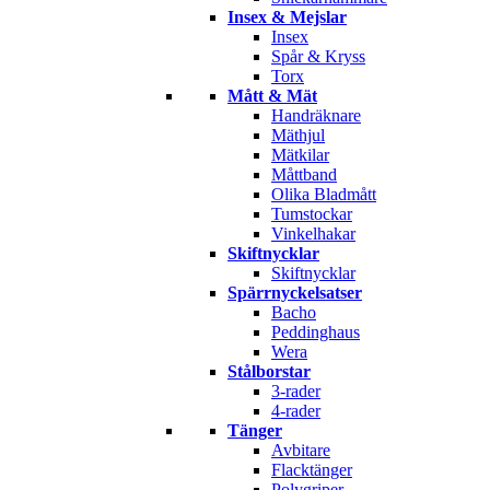
Insex & Mejslar
Insex
Spår & Kryss
Torx
Mått & Mät
Handräknare
Mäthjul
Mätkilar
Måttband
Olika Bladmått
Tumstockar
Vinkelhakar
Skiftnycklar
Skiftnycklar
Spärrnyckelsatser
Bacho
Peddinghaus
Wera
Stålborstar
3-rader
4-rader
Tänger
Avbitare
Flacktänger
Polygriper