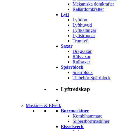
Mekaniska domkrafter
Rallardomkrafter
Lyft
Lyftdon
Lyfthuvud
Lyftkättingar
Lyftstroppar
Trumlyft
Saxar
Dragsaxar
Rälssaxar
Rullsaxar
Spärrblock
Spärrblock
Tillbehör Spärrblock
Lyftredskap
Maskiner & Elverk
Borrmaskiner
Kombihammare
Slipersborrmaskiner
Elsvetsverk