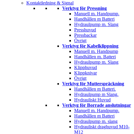
Kontaktledning & Signal
Verktyg för Pressning
Manuell m. Handpump.
Handhållen m Batteri
Hydraulpump m. Slang
Presshuvud
Pressbackar
Övrigt
Verktyg för Kabelklippning
Manuell m. Handpump
Handhållen m. Batteri
Hydraulpump m. Slang
Klipphuvud
Klippknivar
Övrigt
Verktyg för Mutterspräckning
Handhållen m Batteri.
Hydraulpump m Slang.
Hydrauliskt Huvud
Verktyg för Borrade anslutningar
Manuell m. Handpump.
Handhållen m Batteri
Hydraulpump m. slang
Hydrauliskt draghuvud M10-
M12