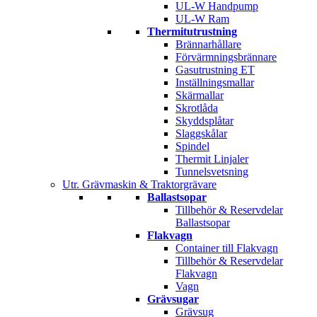
UL-W Handpump
UL-W Ram
Thermitutrustning
Brännarhållare
Förvärmningsbrännare
Gasutrustning ET
Inställningsmallar
Skärmallar
Skrotlåda
Skyddsplåtar
Slaggskålar
Spindel
Thermit Linjaler
Tunnelsvetsning
Utr. Grävmaskin & Traktorgrävare
Ballastsopar
Tillbehör & Reservdelar
Ballastsopar
Flakvagn
Container till Flakvagn
Tillbehör & Reservdelar
Flakvagn
Vagn
Grävsugar
Grävsug