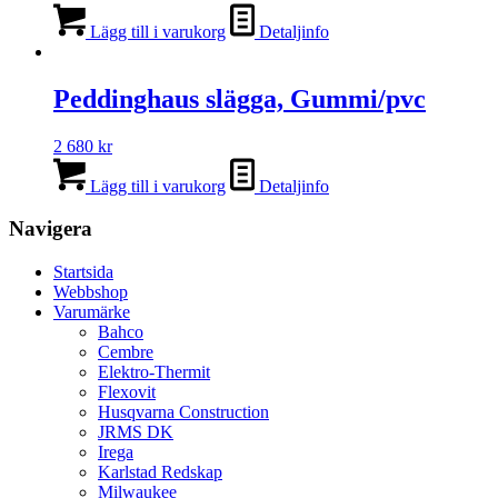
Lägg till i varukorg
Detaljinfo
Peddinghaus slägga, Gummi/pvc
2 680
kr
Lägg till i varukorg
Detaljinfo
Navigera
Startsida
Webbshop
Varumärke
Bahco
Cembre
Elektro-Thermit
Flexovit
Husqvarna Construction
JRMS DK
Irega
Karlstad Redskap
Milwaukee