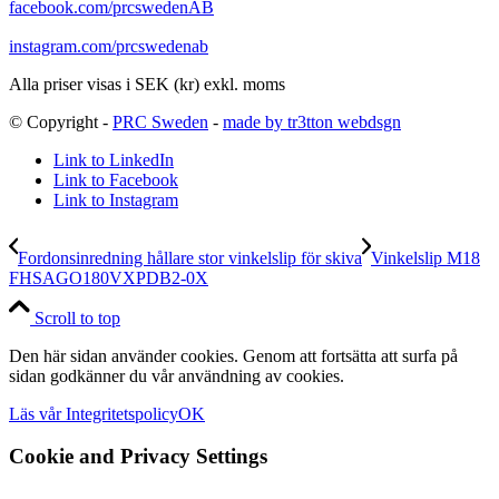
facebook.com/prcswedenAB
instagram.com/prcswedenab
Alla priser visas i SEK (kr) exkl. moms
© Copyright -
PRC Sweden
-
made by tr3tton webdsgn
Link to LinkedIn
Link to Facebook
Link to Instagram
Fordonsinredning hållare stor vinkelslip för skiva
Vinkelslip M18
FHSAGO180VXPDB2-0X
Scroll to top
Den här sidan använder cookies. Genom att fortsätta att surfa på
sidan godkänner du vår användning av cookies.
Läs vår Integritetspolicy
OK
Cookie and Privacy Settings