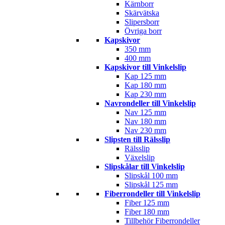
Kärnborr
Skärvätska
Slipersborr
Övriga borr
Kapskivor
350 mm
400 mm
Kapskivor till Vinkelslip
Kap 125 mm
Kap 180 mm
Kap 230 mm
Navrondeller till Vinkelslip
Nav 125 mm
Nav 180 mm
Nav 230 mm
Slipsten till Rälsslip
Rälsslip
Växelslip
Slipskålar till Vinkelslip
Slipskål 100 mm
Slipskål 125 mm
Fiberrondeller till Vinkelslip
Fiber 125 mm
Fiber 180 mm
Tillbehör Fiberrondeller