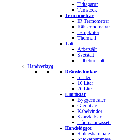
Tidtagarur
Tumstock
Termometrar
IR Termometrar
Rälstermometrar
Tempkritor
Therma 1
Tält
Arbetstält
Svetstält
Tillbehör Tält
Handverktyg
Bränsledunkar
5 Liter
10 Liter
20 Liter
Elartiklar
Byggcentraler
Grenuttag
Kabelvindor
Skarvkablar
Trådmatarkassett
Handsläggor
Smideshammare
Snickarhammare