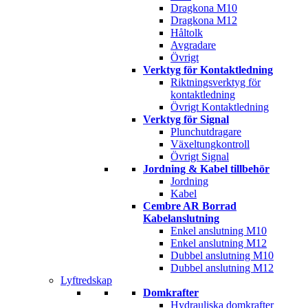
Dragkona M10
Dragkona M12
Håltolk
Avgradare
Övrigt
Verktyg för Kontaktledning
Riktningsverktyg för
kontaktledning
Övrigt Kontaktledning
Verktyg för Signal
Plunchutdragare
Växeltungkontroll
Övrigt Signal
Jordning & Kabel tillbehör
Jordning
Kabel
Cembre AR Borrad
Kabelanslutning
Enkel anslutning M10
Enkel anslutning M12
Dubbel anslutning M10
Dubbel anslutning M12
Lyftredskap
Domkrafter
Hydrauliska domkrafter