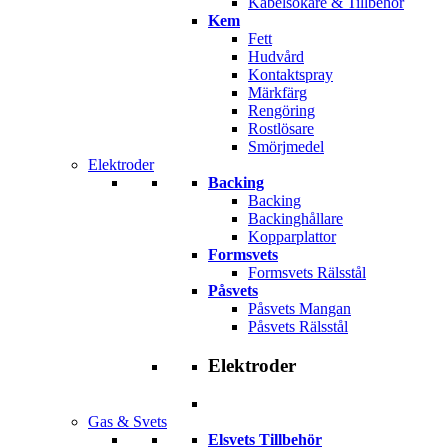
Kabelsökare & Tillbehör
Kem
Fett
Hudvård
Kontaktspray
Märkfärg
Rengöring
Rostlösare
Smörjmedel
Elektroder
Backing
Backing
Backinghållare
Kopparplattor
Formsvets
Formsvets Rälsstål
Påsvets
Påsvets Mangan
Påsvets Rälsstål
Elektroder
Gas & Svets
Elsvets Tillbehör