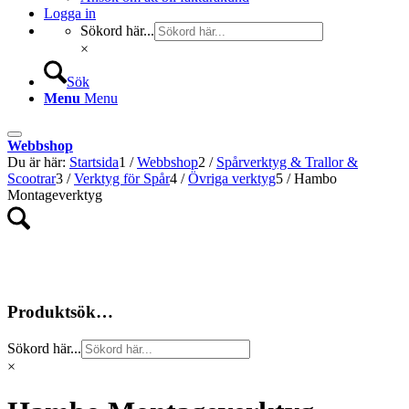
Logga in
Sökord här...
×
Sök
Menu
Menu
Webbshop
Du är här:
Startsida
1
/
Webbshop
2
/
Spårverktyg & Trallor &
Scootrar
3
/
Verktyg för Spår
4
/
Övriga verktyg
5
/
Hambo
Montageverktyg
Produktsök…
Sökord här...
×