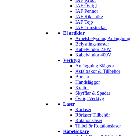
IAF Kritor
IAF Övrigt
IAF Pennor
IAF Riktsnöre
IAF Tejp
IAF Tumstockar
El artiklar
Arbetsbelysning Anläggning
Belysningsmaster
Kabelvindor 230V
Kabelvindor 400V
Verktyg
Anläggning Släggor
Asfaltrakor & Tillbehör
Borstar
Handsläggor
Krattor
Skyfflar & Spadar
Övrigt Verktyg
Laser
Rörlaser
Rörlaser Tillbehör
Rotationslaser
Tillbehör Rotationslaser
Kabelsökare