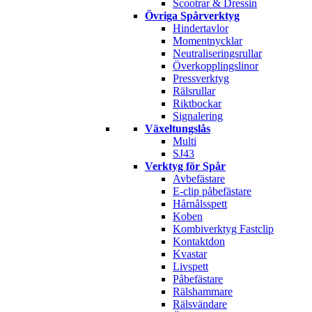
Scootrar & Dressin
Övriga Spårverktyg
Hindertavlor
Momentnycklar
Neutraliseringsrullar
Överkopplingslinor
Pressverktyg
Rälsrullar
Riktbockar
Signalering
Växeltungslås
Multi
SJ43
Verktyg för Spår
Avbefästare
E-clip påbefästare
Hårnålsspett
Koben
Kombiverktyg Fastclip
Kontaktdon
Kvastar
Livspett
Påbefästare
Rälshammare
Rälsvändare