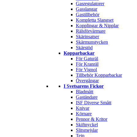
Gasregulatorer
Gasslangar
Gastillbehör
Kompletta Slangset
Kopplingar & Nipplar
Rälsförvärmare
Skärinsatser
Skärmunstycken
Skärstöd
Kopparbackar
För Gaturäl
För Kranräl
För Vignol
Tillbehör Kopparbackar
Övergångar
I Svetsarens Fickor
Bladmått
Gaständare
ISF Diverse Smått
Knivar
Körnare
Pennor & Kritor
Skiftnyckel
Slitsmejslar
Tejp