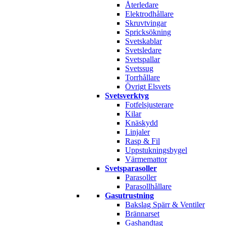
Återledare
Elektrodhållare
Skruvtvingar
Spricksökning
Svetskablar
Svetsledare
Svetspallar
Svetssug
Torrhållare
Övrigt Elsvets
Svetsverktyg
Fotfelsjusterare
Kilar
Knäskydd
Linjaler
Rasp & Fil
Uppstukningsbygel
Värmemattor
Svetsparasoller
Parasoller
Parasollhållare
Gasutrustning
Bakslag Spärr & Ventiler
Brännarset
Gashandtag