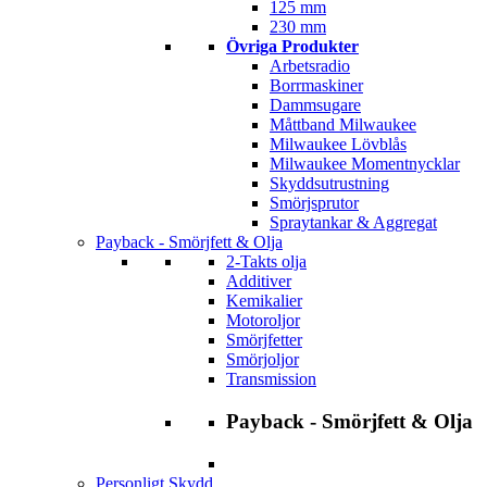
125 mm
230 mm
Övriga Produkter
Arbetsradio
Borrmaskiner
Dammsugare
Måttband Milwaukee
Milwaukee Lövblås
Milwaukee Momentnycklar
Skyddsutrustning
Smörjsprutor
Spraytankar & Aggregat
Payback - Smörjfett & Olja
2-Takts olja
Additiver
Kemikalier
Motoroljor
Smörjfetter
Smörjoljor
Transmission
Payback - Smörjfett & Olja
Personligt Skydd