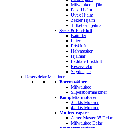
Milwaukee Hjälm
Petzl Hjälm
Uvex Hjälm
Zekler Hjälm
Tillbehör Hjälmar
Svets & Friskluft
Batterier
Filter
Friskluft
Halvmasker
Hjälmar
Laddare Friskluft
Reservdelar
Skyddsglas
Reservdelar Maskiner
Borrmaskiner
Milwaukee
Slipersborrmaskiner
Kompletta motorer
2-takts Motorer
4-takts Motorer
Mutterdragare
Airtec Master 35 Delar
Milwaukee Delar