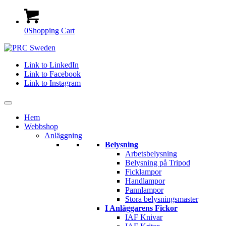
0
Shopping Cart
Link to LinkedIn
Link to Facebook
Link to Instagram
Hem
Webbshop
Anläggning
Belysning
Arbetsbelysning
Belysning på Tripod
Ficklampor
Handlampor
Pannlampor
Stora belysningsmaster
I Anläggarens Fickor
IAF Knivar