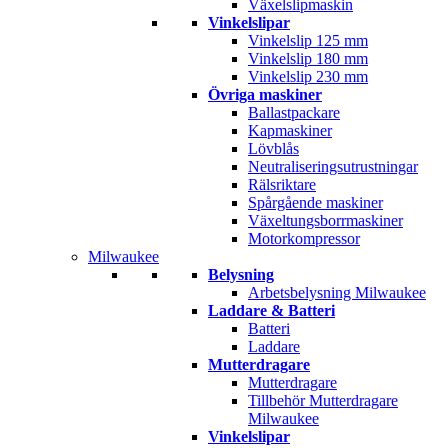
Växelslipmaskin
Vinkelslipar
Vinkelslip 125 mm
Vinkelslip 180 mm
Vinkelslip 230 mm
Övriga maskiner
Ballastpackare
Kapmaskiner
Lövblås
Neutraliseringsutrustningar
Rälsriktare
Spårgående maskiner
Växeltungsborrmaskiner
Motorkompressor
Milwaukee
Belysning
Arbetsbelysning Milwaukee
Laddare & Batteri
Batteri
Laddare
Mutterdragare
Mutterdragare
Tillbehör Mutterdragare
Milwaukee
Vinkelslipar