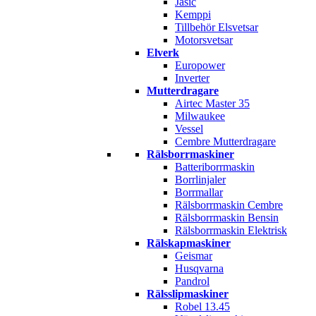
Jasic
Kemppi
Tillbehör Elsvetsar
Motorsvetsar
Elverk
Europower
Inverter
Mutterdragare
Airtec Master 35
Milwaukee
Vessel
Cembre Mutterdragare
Rälsborrmaskiner
Batteriborrmaskin
Borrlinjaler
Borrmallar
Rälsborrmaskin Cembre
Rälsborrmaskin Bensin
Rälsborrmaskin Elektrisk
Rälskapmaskiner
Geismar
Husqvarna
Pandrol
Rälsslipmaskiner
Robel 13.45