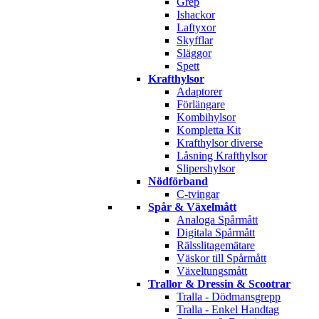
Grep
Ishackor
Laftyxor
Skyfflar
Släggor
Spett
Krafthylsor
Adaptorer
Förlängare
Kombihylsor
Kompletta Kit
Krafthylsor diverse
Låsning Krafthylsor
Slipershylsor
Nödförband
C-tvingar
Spår & Växelmått
Analoga Spårmått
Digitala Spårmått
Rälsslitagemätare
Väskor till Spårmått
Växeltungsmått
Trallor & Dressin & Scootrar
Tralla - Dödmansgrepp
Tralla - Enkel Handtag