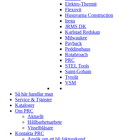
Elektro-Thermit
Flexovit
Husqvarna Construction
Irega
JRMS DK
Karlstad Redskap
Milwaukee
Payback
Peddinghaus
Rotabroach
PRC
STEL Tools
Saint-Gobain
Tyrolit
VSM
Så här handlar man
Service & Tjänster
Kataloger
Om PRC
Aktuellt
Hållbarhetsarbete
Visselblåsare
Kontakta PRC
Ansök om att bli fakturakund