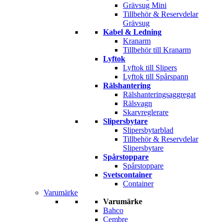
Grävsug Mini
Tillbehör & Reservdelar
Grävsug
Kabel & Ledning
Kranarm
Tillbehör till Kranarm
Lyftok
Lyftok till Slipers
Lyftok till Spårspann
Rälshantering
Rälshanteringsaggregat
Rälsvagn
Skarvreglerare
Slipersbytare
Slipersbytarblad
Tillbehör & Reservdelar
Slipersbytare
Spårstoppare
Spårstoppare
Svetscontainer
Container
Varumärke
Varumärke
Bahco
Cembre