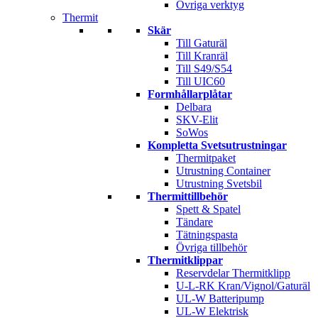
Övriga verktyg
Thermit
Skär
Till Gaturäl
Till Kranräl
Till S49/S54
Till UIC60
Formhållarplåtar
Delbara
SKV-Elit
SoWos
Kompletta Svetsutrustningar
Thermitpaket
Utrustning Container
Utrustning Svetsbil
Thermittillbehör
Spett & Spatel
Tändare
Tätningspasta
Övriga tillbehör
Thermitklippar
Reservdelar Thermitklipp
U-L-RK Kran/Vignol/Gaturäl
UL-W Batteripump
UL-W Elektrisk