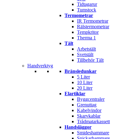
Tidtagarur
Tumstock
Termometrar
IR Termometrar
Rälstermometrar
Tempkritor
Therma 1
Tält
Arbetstält
Svetstält
Tillbehör Tält
Handverktyg
Bränsledunkar
5 Liter
10 Liter
20 Liter
Elartiklar
Byggcentraler
Grenuttag
Kabelvindor
Skarvkablar
Trådmatarkassett
Handsläggor
Smideshammare
Snickarhammare