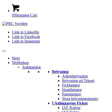
0
Shopping Cart
Link to LinkedIn
Link to Facebook
Link to Instagram
Hem
Webbshop
Anläggning
Belysning
Arbetsbelysning
Belysning på Tripod
Ficklampor
Handlampor
Pannlampor
Stora belysningsmaster
I Anläggarens Fickor
IAF Knivar