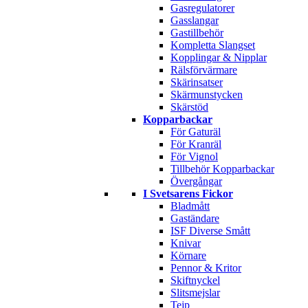
Gasregulatorer
Gasslangar
Gastillbehör
Kompletta Slangset
Kopplingar & Nipplar
Rälsförvärmare
Skärinsatser
Skärmunstycken
Skärstöd
Kopparbackar
För Gaturäl
För Kranräl
För Vignol
Tillbehör Kopparbackar
Övergångar
I Svetsarens Fickor
Bladmått
Gaständare
ISF Diverse Smått
Knivar
Körnare
Pennor & Kritor
Skiftnyckel
Slitsmejslar
Tejp