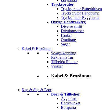
Trycksprutor
Trycksprutor Batteridriven
Trycksprutor Handpump
Trycksprutor-Ryggburna
Övriga Handverktyg
Diverse smått
Drivdornsatser
Hinkar
Omrörare
Sågar
Kabel & Brorännor
5-vägs koppling
Rak ränna 1m
Tillbehör Rännor
Vinklar
Kabel & Brorännor
Kap & Slip & Borr
Borr & Tillbehör
Avgradare
Borrchuckar
Borrpasta