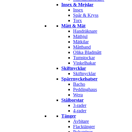
Insex & Mejslar
Insex
Spår & Kryss
Torx
Mått & Mät
Handräknare
Mäthjul
Mätkilar
Måttband
Olika Bladmått
Tumstockar
Vinkelhakar
Skiftnycklar
Skiftnycklar
Spärrnyckelsatser
Bacho
Peddinghaus
Wera
Stålborstar
3-rader
4-rader
Tänger
Avbitare
Flacktänger
Polygriper