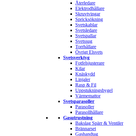
Återledare
Elektrodhållare
Skruvtvingar
Spricksökning
Svetskablar
Svetsledare
Svetspallar
Svetssug
Torrhållare
Övrigt Elsvets
Svetsverktyg
Fotfelsjusterare
Kilar
Knäskydd
Linjaler
Rasp & Fil
Uppstukningsbygel
Värmemattor
Svetsparasoller
Parasoller
Parasollhållare
Gasutrustning
Bakslag Spärr & Ventiler
Brännarset
Gashandtag