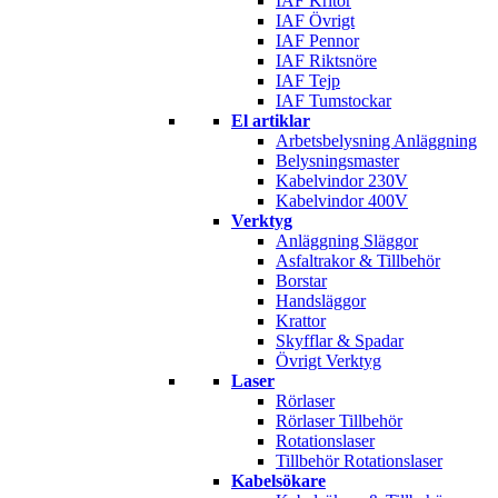
IAF Kritor
IAF Övrigt
IAF Pennor
IAF Riktsnöre
IAF Tejp
IAF Tumstockar
El artiklar
Arbetsbelysning Anläggning
Belysningsmaster
Kabelvindor 230V
Kabelvindor 400V
Verktyg
Anläggning Släggor
Asfaltrakor & Tillbehör
Borstar
Handsläggor
Krattor
Skyfflar & Spadar
Övrigt Verktyg
Laser
Rörlaser
Rörlaser Tillbehör
Rotationslaser
Tillbehör Rotationslaser
Kabelsökare