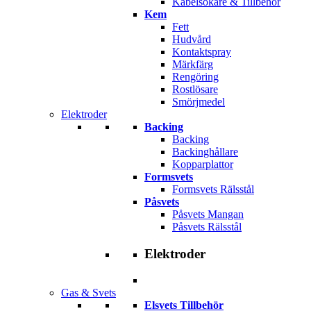
Kabelsökare & Tillbehör
Kem
Fett
Hudvård
Kontaktspray
Märkfärg
Rengöring
Rostlösare
Smörjmedel
Elektroder
Backing
Backing
Backinghållare
Kopparplattor
Formsvets
Formsvets Rälsstål
Påsvets
Påsvets Mangan
Påsvets Rälsstål
Elektroder
Gas & Svets
Elsvets Tillbehör