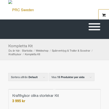
Kompletta Kit
Du är här:
Startsida
/
Webbshop
/
Spårverktyg & Trallor & Scootrar
/
Krafthylsor
/
Kompletta Kit
Sortera utifrån
Visa
Default
15 Produkter per sida
Krafthylsor olika storlekar Kit
3 995
kr